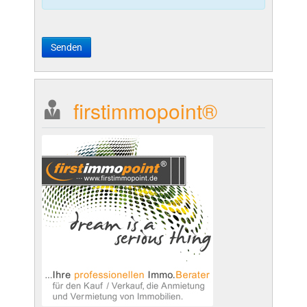
Senden
firstimmopoint®