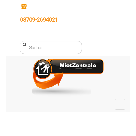
08709-2694021
Suchen
...