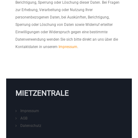
Berichtigung, Sperrung oder Löschung dieser Daten. Bei Fragen
zur Erhebung, Verarbeitung oder Nutzung Ihrer
personenbezogenen Daten, bei Auskünften, Berichtigung,
Sperrung oder Löschung von Daten sowie Widerruf erteilter
Einwilligungen oder Widerspruch gegen eine bestimmte
Datenverwendung wenden Sie sich bitte direkt an uns über die
Kontaktdaten in unserem
Impressum
.
MIETZENTRALE
Impressum
AGB
Datenschutz