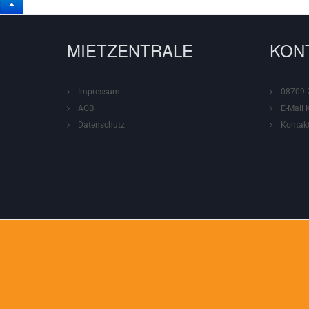
MIETZENTRALE
KON
Impressum
08709 
AGB
E-Mail 
Datenschutz
Kontak