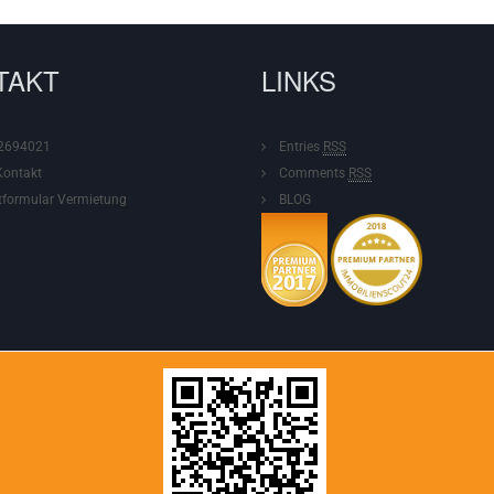
TAKT
LINKS
2694021
Entries
RSS
Kontakt
Comments
RSS
tformular
Vermietung
BLOG