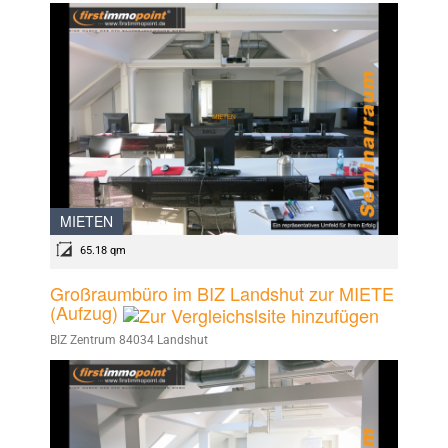
MIETEN
65.18 qm
Großraumbüro im BIZ Landshut zur MIETE
(Aufzug)
BIZ Zentrum 84034 Landshut