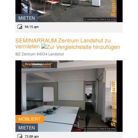
MIETEN
94.15 qm
SEMINARRAUM Zentrum Landshut zu
vermieten
BIZ Zentrum 84034 Landshut
MÖBLIERT
MIETEN
73.88 qm