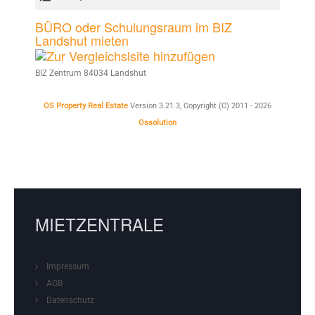
BÜRO oder Schulungsraum im BIZ
Landshut mieten
BIZ Zentrum 84034 Landshut
OS Property Real Estate
Version 3.21.3, Copyright (C) 2011 - 2026
Ossolution
MIETZENTRALE
Impressum
AGB
Datenschutz